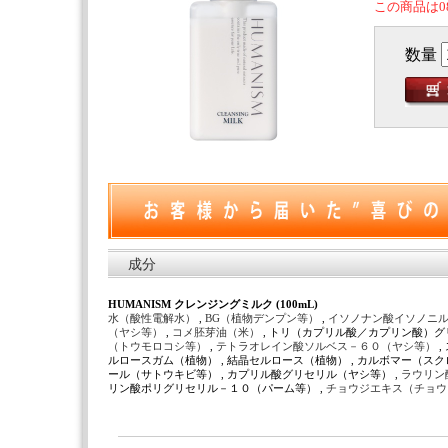
この商品は0
数量
成分
HUMANISM クレンジングミルク (100mL)
水（酸性電解水）
,
BG（植物デンプン等）
,
イソノナン酸イソノニ
（ヤシ等）
,
コメ胚芽油（米）
, トリ（カプリル酸／カプリン酸）グ
（トウモロコシ等）
,
テトラオレイン酸ソルベス－６０（ヤシ等）
,
ルロースガム（植物） , 結晶セルロース（植物） , カルボマー（スク
ール（サトウキビ等） , カプリル酸グリセリル（ヤシ等） ,
ラウリン
リン酸ポリグリセリル－１０（パーム等） ,
チョウジエキス（チョ