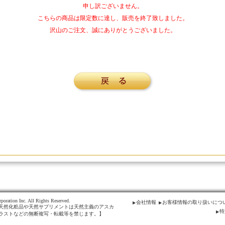
申し訳ございません。
こちらの商品は限定数に達し、販売を終了致しました。
沢山のご注文、誠にありがとうございました。
poration Inc. All Rights Reserved.
会社情報
お客様情報の取り扱いにつ
天然化粧品や天然サプリメントは天然主義のアスカ
特
ラストなどの無断複写・転載等を禁じます。】