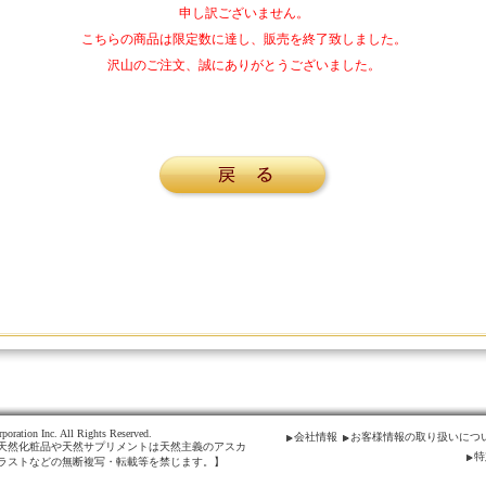
申し訳ございません。
こちらの商品は限定数に達し、販売を終了致しました。
沢山のご注文、誠にありがとうございました。
poration Inc. All Rights Reserved.
会社情報
お客様情報の取り扱いにつ
天然化粧品や天然サプリメントは天然主義のアスカ
特
ラストなどの無断複写・転載等を禁じます。】