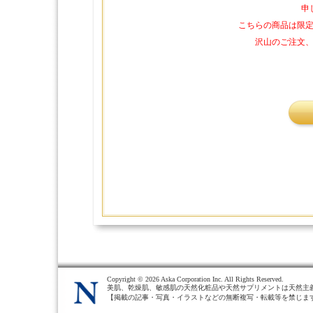
申
こちらの商品は限
沢山のご注文
Copyright ©
2026 Aska Corporation Inc. All Rights Reserved.
美肌、乾燥肌、敏感肌の天然化粧品や天然サプリメントは天然主
【掲載の記事・写真・イラストなどの無断複写・転載等を禁じま