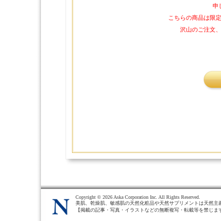
申
こちらの商品は限
沢山のご注文
Copyright ©
2026 Aska Corporation Inc. All Rights Reserved.
美肌、乾燥肌、敏感肌の天然化粧品や天然サプリメントは天然主
【掲載の記事・写真・イラストなどの無断複写・転載等を禁じま