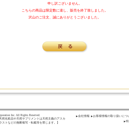
申し訳ございません。
こちらの商品は限定数に達し、販売を終了致しました。
沢山のご注文、誠にありがとうございました。
poration Inc. All Rights Reserved.
会社情報
お客様情報の取り扱いにつ
天然化粧品や天然サプリメントは天然主義のアスカ
特
ラストなどの無断複写・転載等を禁じます。】