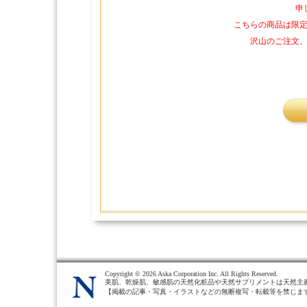
申
こちらの商品は限
沢山のご注文
Copyright ©
2026 Aska Corporation Inc. All Rights Reserved.
美肌、乾燥肌、敏感肌の天然化粧品や天然サプリメントは天然主
【掲載の記事・写真・イラストなどの無断複写・転載等を禁じま