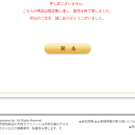
申し訳ございません。
こちらの商品は限定数に達し、販売を終了致しました。
沢山のご注文、誠にありがとうございました。
poration Inc. All Rights Reserved.
会社情報
お客様情報の取り扱いにつ
天然化粧品や天然サプリメントは天然主義のアスカ
特
ラストなどの無断複写・転載等を禁じます。】