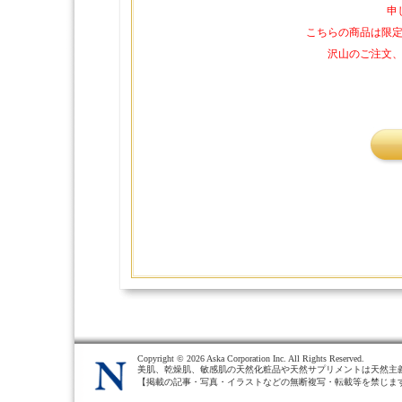
申
こちらの商品は限
沢山のご注文
Copyright ©
2026 Aska Corporation Inc. All Rights Reserved.
美肌、乾燥肌、敏感肌の天然化粧品や天然サプリメントは天然主
【掲載の記事・写真・イラストなどの無断複写・転載等を禁じま