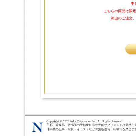
申
こちらの商品は限
沢山のご注文
Copyright ©
2026 Aska Corporation Inc. All Rights Reserved.
美肌、乾燥肌、敏感肌の天然化粧品や天然サプリメントは天然主
【掲載の記事・写真・イラストなどの無断複写・転載等を禁じま