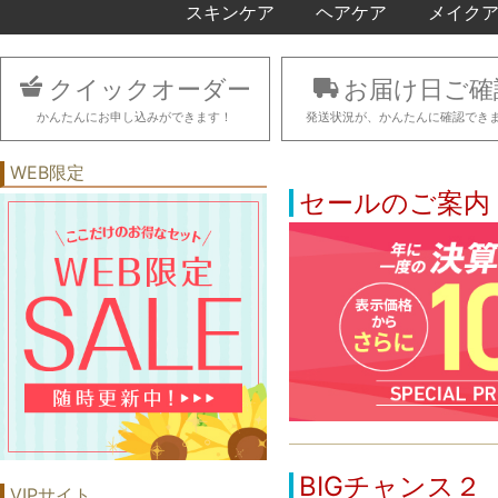
スキンケア
ヘアケア
メイク
クイックオーダー
お届け日ご確
かんたんにお申し込みができます！
発送状況が、かんたんに確認でき
WEB限定
セールのご案内
BIGチャンス２
VIPサイト